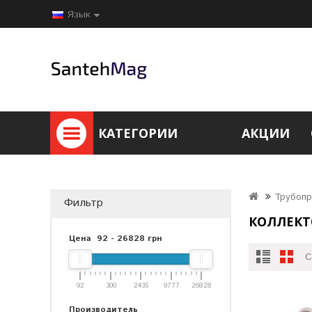
Язык
КАТЕГОРИИ
АКЦИИ
Трубоп
Фильтр
КОЛЛЕКТ
Цена
92
-
26828
грн
С
92
300
2435
9777
26828
Производитель