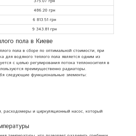
375.07 грн
486.20 грн
6 813.51 грн
9 343.81 грн
плого пола в Киеве
плого пола в сборе по оптимальной стоимости, при
ка для водяного теплого пола является одним из
уется с целью регулирования потока теплоносителя в
используются преимущественно радиаторы.
себя следующие функциональные элементы:
ли, расходомеры и циркуляционный насос, который
мпературы
ния температуры, что позволяет разделить гребенки