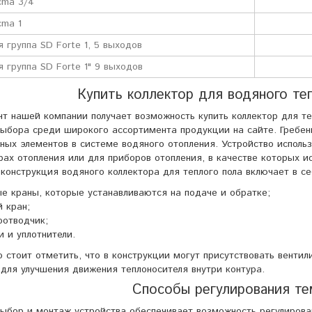
cma 3/4
cma 1
 группа SD Forte 1, 5 выходов
я группа SD Forte 1" 9 выходов
Купить коллектор для водяного те
т нашей компании получает возможность купить коллектор для те
выбора среди широкого ассортимента продукции на сайте. Гребен
ных элементов в системе водяного отопления. Устройство использ
рах отопления или для приборов отопления, в качестве которых 
конструкция водяного коллектора для теплого пола включает в 
е краны, которые устанавливаются на подаче и обратке;
 кран;
оотводчик;
 и уплотнители.
 стоит отметить, что в конструкции могут присутствовать венти
 для улучшения движения теплоносителя внутри контура.
Способы регулирования те
ыбор и монтаж устройства обеспечивает возможность регулирова