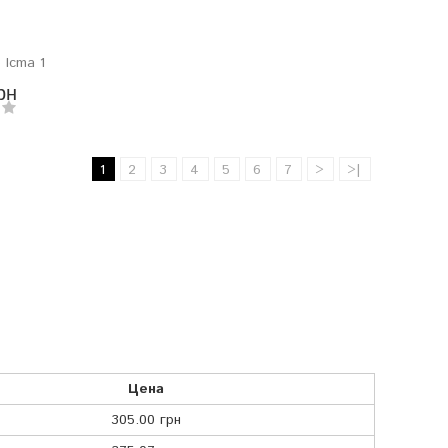
 Icma 1
рн
1
2
3
4
5
6
7
>
>|
Цена
305.00 грн