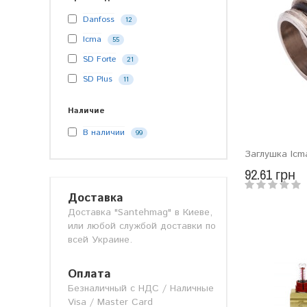
Danfoss
12
Icma
55
SD Forte
21
SD Plus
11
Наличие
В наличии
99
Заглушка Icm
92.61 грн
Доставка
Доставка "Santehmag" в Киеве,
или любой службой доставки по
всей Украине.
Оплата
Безналичный с НДС / Наличные
Visa / Master Card