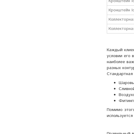
Кронштейн I
Кронштейн I
Коллекторная
Коллекторна
Каждый клиен
условии его 
наиболее важ
разных конту
Стандартная 
Шаровы
Сливной
Воздух
Фитинги
Помимо этого
используется
Правильный в