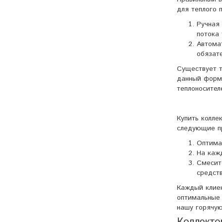
для теплого 
Ручная
потока
Автома
обязат
Существует т
данный форма
теплоносител
Купить колле
следующие п
Оптима
На каж
Смесит
средст
Каждый клиен
оптимальные 
нашу горячу