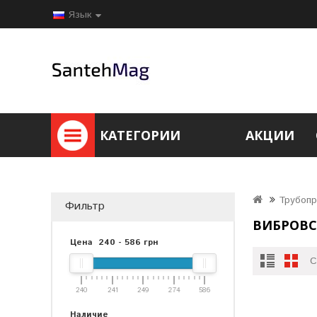
Язык
КАТЕГОРИИ
АКЦИИ
Трубоп
Фильтр
ВИБРОВС
Цена
240
-
586
грн
С
240
241
249
274
586
Наличие