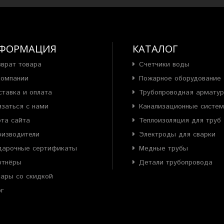
ФОРМАЦИЯ
КАТАЛОГ
зврат товара
Счетчики воды
компании
Пожарное оборудование
ставка и оплата
Трубопроводная армату
язаться с нами
Канализационные систе
рта сайта
Теплоизоляция для труб
оизводители
Электроды для сварки
дарочные сертификаты
Медные трубы
ртнёры
Детали трубопровода
вары со скидкой
ог