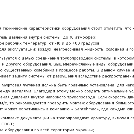
 технические характеристики оборудования стоит отметить, что
тель давления внутри системы: до 10 атмосфер;
н рабочих температур: от -10 и до +80 градусов;
ля эксплуатации: воздух, неагрессивная жидкость, холодная и го
льзуется с целью соединения трубопроводной системы, в которо
 и другого оборудования. Вышеперечисленные виды оборудования
ю существенных колебаний в процессе работы. В данном случае и
ивает защиту системы от разрушения вследствие распространени
 муфтовая чугунная должна быть правильно установлена, для че
ежду деталями. Благодаря этому можно создать оптимальные ус
ения давления внутри напорного трубопровода. Если скорость д
 м/с, то рекомендуется проводить монтаж оборудования большого
т может обратившись в компанию « Santehmag», где каждый кли
 комплект документации на трубопроводную арматуру, включая с
 ГОСТ;
ка оборудования по всей территории Украины;