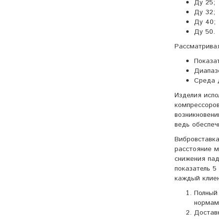
Ду 25;
Ду 32;
Ду 40;
Ду 50.
Рассматривая
Показа
Диапазо
Среда д
Изделия испо
компрессоров
возникновени
ведь обеспеч
Вибровставка
расстояние м
снижения пад
показатель 5
каждый клиен
Полный
нормам
Достав