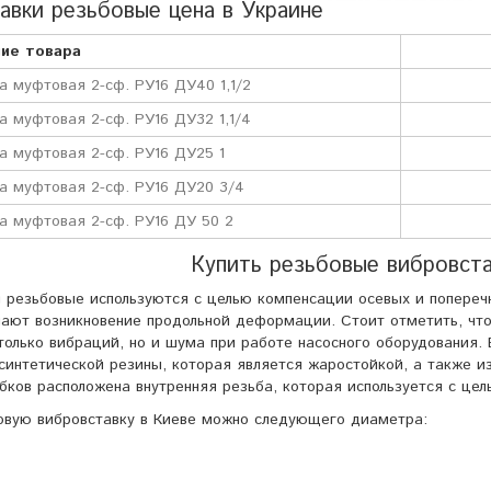
авки резьбовые цена в Украине
ие товара
а муфтовая 2-сф. РУ16 ДУ40 1,1/2
а муфтовая 2-сф. РУ16 ДУ32 1,1/4
а муфтовая 2-сф. РУ16 ДУ25 1
а муфтовая 2-сф. РУ16 ДУ20 3/4
а муфтовая 2-сф. РУ16 ДУ 50 2
Купить резьбовые вибровста
 резьбовые используются с целью компенсации осевых и попереч
ают возникновение продольной деформации. Стоит отметить, чт
только вибраций, но и шума при работе насосного оборудования.
синтетической резины, которая является жаростойкой, а также и
бков расположена внутренняя резьба, которая используется с це
овую вибровставку в Киеве можно следующего диаметра: