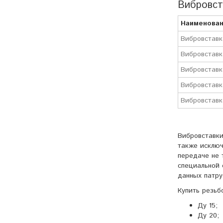
Вибровст
Наименован
Вибровставк
Вибровставк
Вибровставк
Вибровставк
Вибровставк
Вибровставки
также исключ
передаче не 
специальной 
данных патру
Купить резьб
Ду 15;
Ду 20;