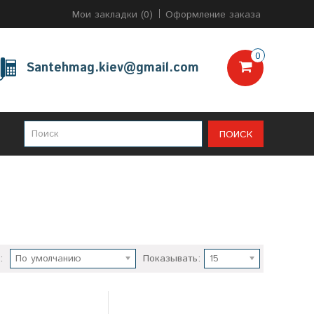
Мои закладки (0)
Оформление заказа
0
Santehmag.kiev@gmail.com
ПОИСК
:
По умолчанию
Показывать:
15