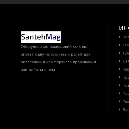
ИН
Во
О 
Оборудование помещений сегодня
До
играет одну из ключевых ролей для
Св
обеспечения комфортного проживания
Ка
или работы в нем.
Пр
По
Па
То
Бл