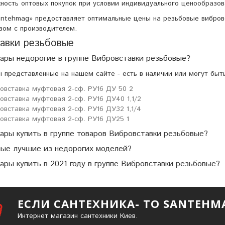
ность оптовых покупок при условии индивидуального ценообразов
ntehmag» предоставляет оптимальные цены на резьбовые вибров
вом с производителем.
авки резьбовые
вары недорогие в группе Вибровставки резьбовые?
ы представленные на нашем сайте - есть в наличии или могут быт
овставка муфтовая 2-сф. РУ16 ДУ 50 2
овставка муфтовая 2-сф. РУ16 ДУ40 1,1/2
овставка муфтовая 2-сф. РУ16 ДУ32 1,1/4
овставка муфтовая 2-сф. РУ16 ДУ25 1
вары купить в группе товаров Вибровставки резьбовые?
мые лучшие из недорогих моделей?
ары купить в 2021 году в группе Вибровставки резьбовые?
ЕСЛИ САНТЕХНИКА- ТО SANTEHM
Интернет магазин сантехники Киев.