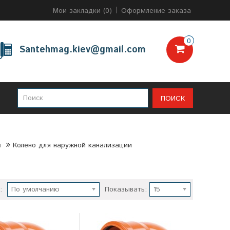
Мои закладки (0)
Оформление заказа
0
Santehmag.kiev@gmail.com
ПОИСК
и
Колено для наружной канализации
:
По умолчанию
Показывать:
15