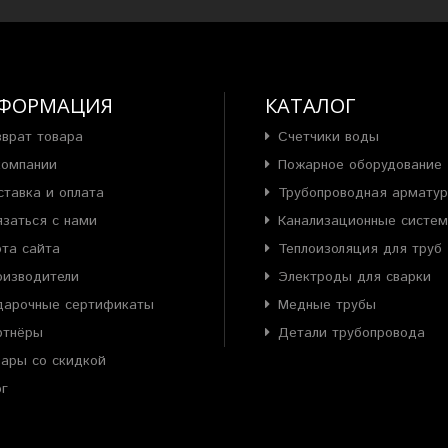
ФОРМАЦИЯ
КАТАЛОГ
зврат товара
Счетчики воды
компании
Пожарное оборудование
ставка и оплата
Трубопроводная армату
язаться с нами
Канализационные систе
рта сайта
Теплоизоляция для труб
оизводители
Электроды для сварки
дарочные сертификаты
Медные трубы
ртнёры
Детали трубопровода
вары со скидкой
ог