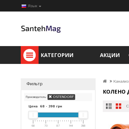
Язык
КАТЕГОРИИ
АКЦИИ
Канали
Фильтр
КОЛЕНО 
OSTENDORF
Производитель:
С
Цена
68
-
398
грн
68
70
87
144
398