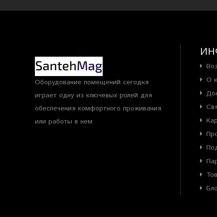
ИН
Во
О 
Оборудование помещений сегодня
До
играет одну из ключевых ролей для
Св
обеспечения комфортного проживания
Ка
или работы в нем.
Пр
По
Па
То
Бл