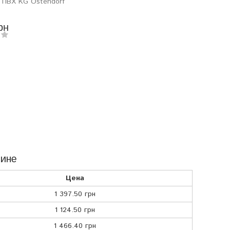
з ПВХ KG Ostendorf
рн
аине
Цена
1 397.50 грн
1 124.50 грн
1 466.40 грн