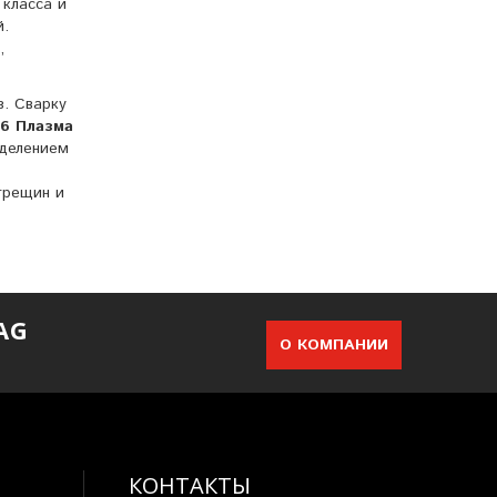
 класса и
й.
,
з. Сварку
6 Плазма
тделением
трещин и
AG
О КОМПАНИИ
КОНТАКТЫ