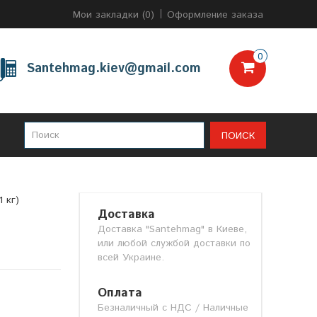
Мои закладки (0)
Оформление заказа
0
Santehmag.kiev@gmail.com
ПОИСК
 кг)
Доставка
Доставка "Santehmag" в Киеве,
или любой службой доставки по
всей Украине.
Оплата
Безналичный с НДС / Наличные