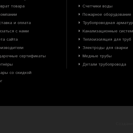
зврат товара
Счетчики воды
компании
Пожарное оборудование
ставка и оплата
Трубопроводная армату
язаться с нами
Канализационные систе
рта сайта
Теплоизоляция для труб
оизводители
Электроды для сварки
дарочные сертификаты
Медные трубы
ртнёры
Детали трубопровода
вары со скидкой
ог
Создани