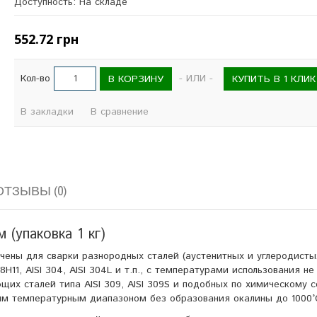
Доступность: На складе
552.72 грн
Кол-во
- ИЛИ -
В КОРЗИНУ
КУПИТЬ В 1 КЛИК
В закладки
В сравнение
ОТЗЫВЫ (0)
(упаковка 1 кг)
ены для сварки разнородных сталей (аустенитных и углеродисты
11, AISI 304, AISI 304L и т.п., с температурами использования н
их сталей типа AISI 309, AISI 309S и подобных по химическому с
им температурным диапазоном без образования окалины до 1000°