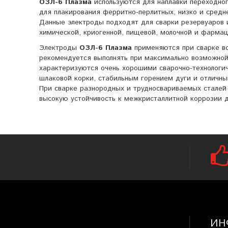
ОЗЛ-6 Плазма
используются для наплавки переходно
для плакирования ферритно-перлитных, низко и средн
Данные электроды подходят для сварки резервуаров 
химической, криогенной, пищевой, молочной и фарма
Электроды
ОЗЛ-6 Плазма
применяются при сварке во
рекомендуется выполнять при максимально возможной
характеризуются очень хорошими сварочно-технологи
шлаковой корки, стабильным горением дуги и отличны
При сварке разнородных и трудносвариваемых сталей
высокую устойчивость к межкристаллитной коррозии д
ИН