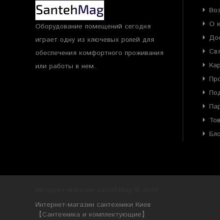
Во
О 
Оборудование помещений сегодня
До
играет одну из ключевых ролей для
Св
обеспечения комфортного проживания
Ка
или работы в нем.
Пр
По
Па
То
Бл
Интернет-магазин santehMag © 2026
Интернет-магазин сантехники Киев
【Сантехника и комплектующие】