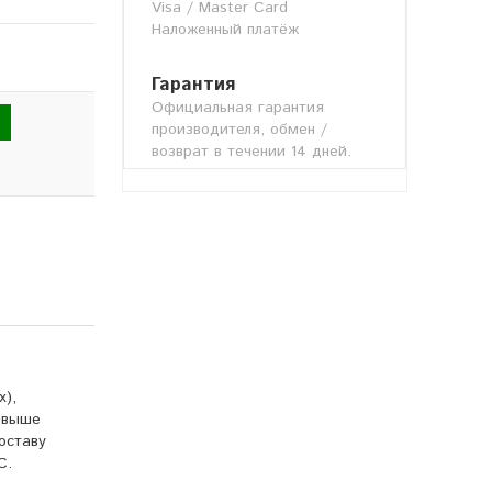
Visa / Master Card
Наложенный платёж
Гарантия
Официальная гарантия
производителя, обмен /
возврат в течении 14 дней.
х),
е выше
оставу
C.