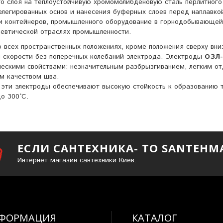
го слоя на теплоустойчивую хромомолибденовую сталь перлитного
елегированных основ и нанесения буферных слоев перед наплавко
и контейнеров, промышленного оборудование в горнодобывающей
цевтической отраслях промышленности.
 всех пространственных положениях, кроме положения сверху вни
 скорости без поперечных колебаний электрода. Электроды
ОЗЛ-
ческими свойствами: незначительным разбрызгиванием, легким о
м качеством шва.
 эти электроды обеспечивают высокую стойкость к образованию 
о 300°С.
ЕСЛИ САНТЕХНИКА- ТО SANTEHM
Интернет магазин сантехники Киев.
ФОРМАЦИЯ
КАТАЛОГ