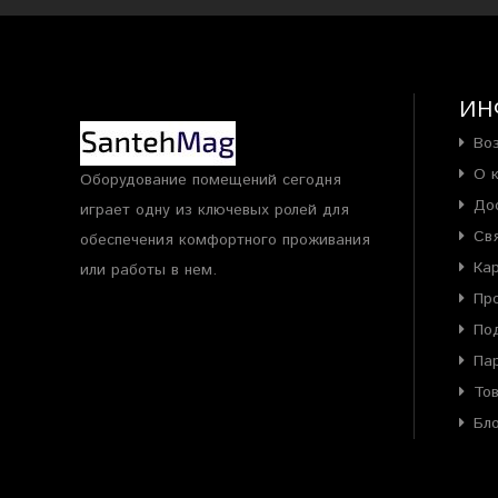
ИН
Во
О 
Оборудование помещений сегодня
До
играет одну из ключевых ролей для
Св
обеспечения комфортного проживания
Ка
или работы в нем.
Пр
По
Па
То
Бл