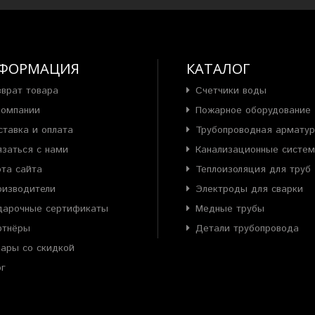
ФОРМАЦИЯ
КАТАЛОГ
зврат товара
Счетчики воды
компании
Пожарное оборудование
ставка и оплата
Трубопроводная армату
язаться с нами
Канализационные систе
рта сайта
Теплоизоляция для труб
оизводители
Электроды для сварки
дарочные сертификаты
Медные трубы
ртнёры
Детали трубопровода
вары со скидкой
ог