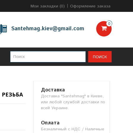
Мои закладки (0)
Оформление заказа
0
Santehmag.kiev@gmail.com
ПОИСК
Доставка
 РЕЗЬБА
Доставка "Santehmag" в Киеве,
или любой службой доставки по
всей Украине.
Оплата
Безналичный с НДС / Наличные