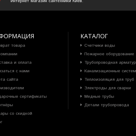
Интернет магазин сантехники Киев.
ФОРМАЦИЯ
КАТАЛОГ
зврат товара
Счетчики воды
компании
Пожарное оборудование
ставка и оплата
Трубопроводная армату
язаться с нами
Канализационные систе
рта сайта
Теплоизоляция для труб
оизводители
Электроды для сварки
дарочные сертификаты
Медные трубы
ртнёры
Детали трубопровода
вары со скидкой
ог