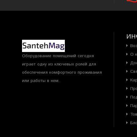
ИН
Во
О 
Оборудование помещений сегодня
До
играет одну из ключевых ролей для
Св
обеспечения комфортного проживания
Ка
или работы в нем.
Пр
По
Па
То
Бл