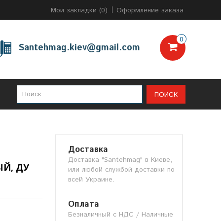
Мои закладки (0)
Оформление заказа
0
Santehmag.kiev@gmail.com
ПОИСК
Доставка
Доставка "Santehmag" в Киеве,
Й, ДУ
или любой службой доставки по
всей Украине.
Оплата
Безналичный с НДС / Наличные