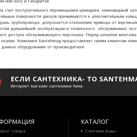
м или без) и габаритов.
За счет поступательного перемещения шпинделя, клиновидный зат
ительные поверхности дисков прижимаются к уплотнительным коль
раль трубопровода, допускается отклонение привода от вертикал
четом дальнейшей эксплуатации и техничского обслуживания, по
ного доступа обслуживающего персонала. Перед началом монтажа
и окалин. Компания Santehmag предоставляет свлим клиентам пол
 данное оборудование от производителя.
ЕСЛИ САНТЕХНИКА- ТО SANTEHM
Интернет магазин сантехники Киев.
ФОРМАЦИЯ
КАТАЛОГ
зврат товара
Счетчики воды