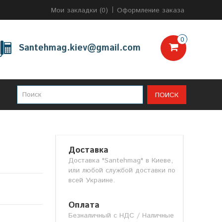
Мои закладки (0)
Оформление заказа
0
Santehmag.kiev@gmail.com
ПОИСК
Доставка
Доставка "Santehmag" в Киеве,
или любой службой доставки по
всей Украине.
Оплата
Безналичный с НДС / Наличные