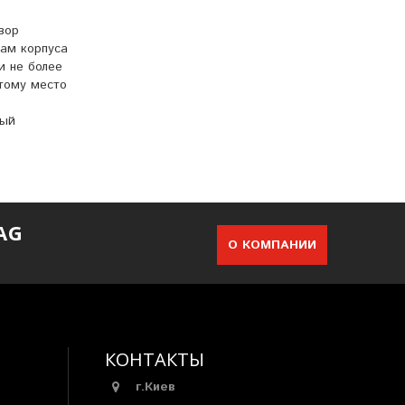
вор
цам корпуса
и не более
этому место
ный
AG
О КОМПАНИИ
КОНТАКТЫ
г.Киев