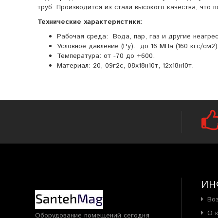
труб. Производится из стали высокого качества, что
Технические характеристики:
Рабочая среда: Вода, пар, газ и другие неагре
Условное давление (Ру): до 16 МПа (160 кгс/см2)
Температура: от -70 до +600.
Материал: 20, 09г2с, 08х18н10т, 12х18н10т.
ИН
Во
О 
Оборудование помещений сегодня