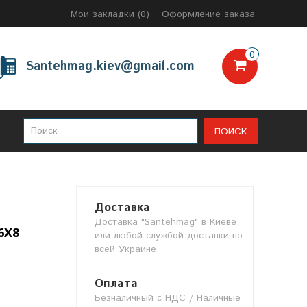
Мои закладки (0)
Оформление заказа
0
Santehmag.kiev@gmail.com
ПОИСК
Доставка
Доставка "Santehmag" в Киеве,
6Х8
или любой службой доставки по
всей Украине.
Оплата
Безналичный с НДС / Наличные