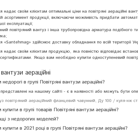
я надає своїм клієнтам оптимальні ціни на повітряні аераційні вант
 асортимент продукції, включаючи можливість придбати автоматич
ої експлуатації;
ний повітряний вантуз і інша трубопровідна арматура подібного ти
ика;
я «Santehmag» здійснює доставку обладнання по всій території Ук
я надає своїм клієнтам продукцію, яка повністю відповідає вста
 сертифікатами. Якщо вам необхідно купити одноступеневий повітр
.
 вантузи аераційні
и недорогі в групі Повітряні вантузи аераційні?
 представлені на нашому сайті - є в наявності або можуть бути оп
уз повітряний аераційний фланцевий чавунний, Ду 100 / куля-нж с
и купити в групі товарів Повітряні вантузи аераційні?
ащі з недорогих моделей?
и купити в 2021 році в групі Повітряні вантузи аераційні?