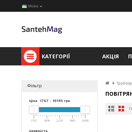
Мова
КАТЕГОРІЇ
АКЦІЯ
П
Трубопр
Фільтр
ПОВІТРЯН
Ціна
1767
-
10195
грн
П
1767
1808
2230
3681
10195
наявність