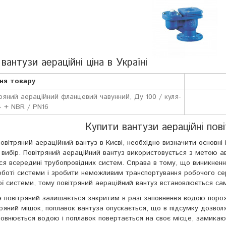
 вантузи аераційні ціна в Україні
ня товару
ряний аераційний фланцевий чавунний, Ду 100 / куля-
4 + NBR / PN16
Купити вантузи аераційні пові
вітряний аераційний вантуз в Києві, необхідно визначити основні 
 вибір. Повітряний аераційний вантуз використовується з метою а
ся всередині трубопровідних систем. Справа в тому, що виникнен
оботі системи і зробити неможливим транспортування робочого сер
ої системи, тому повітряний аераційний вантуз встановлюється сам
н повітряний залишається закритим в разі заповнення водою поро
ряний мішок, поплавок вантуза опускається, що в підсумку дозволя
повнюється водою і поплавок повертається на своє місце, замикаю