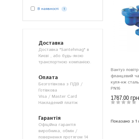
В наявності
1
Доставка
Доставка "Santehmag" в
Києві , або будь-якою
транспортною компанією.
Вантуз повіт
фланцевий ча
Оплата
куля-нж стал
Безготівкова з ПДВ /
PN16
Готівкова
Visa / Master Card
1767.00 гр
Накладений платіж
Гарантія
Показано з 1 п
Офіційна гарантія
виробника, обмін /
повернення протягом 14