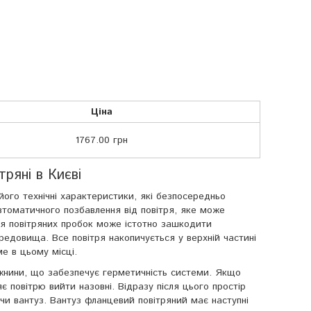
Ціна
1767.00 грн
тряні в Києві
його технічні характеристики, які безпосередньо
втоматичного позбавлення від повітря, яке може
ня повітряних пробок може істотно зашкодити
едовища. Все повітря накопичується у верхній частині
е в цьому місці.
жнини, що забезпечує герметичність системи. Якщо
є повітрю вийти назовні. Відразу після цього простір
чи вантуз. Вантуз фланцевий повітряний має наступні