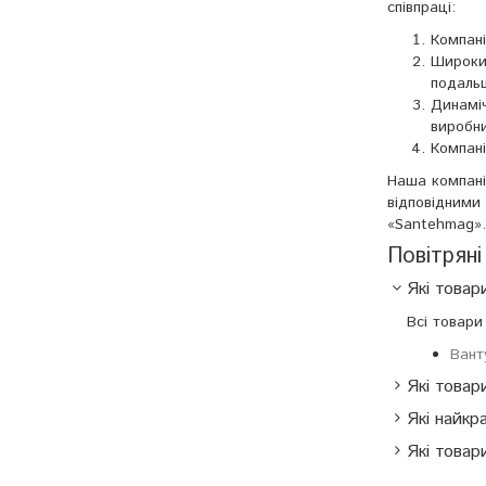
співпраці:
Компані
Широкий
подальш
Динаміч
виробн
Компані
Наша компані
відповідними
«Santehmag»
Повітряні
Які товар
Всі товари
Вант
Які товар
Які найкр
Які товар