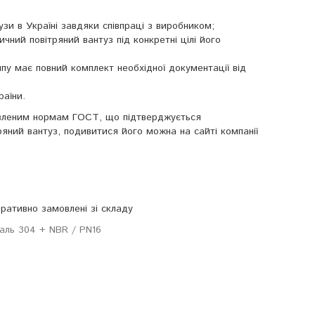
узи в Україні завдяки співпраці з виробником;
ний повітряний вантуз під конкретні цілі його
пу має повний комплект необхідної документації від
раїни.
новленим нормам ГОСТ, що підтверджується
яний вантуз, подивитися його можна на сайті компанії
еративно замовлені зі складу
таль 304 + NBR / PN16