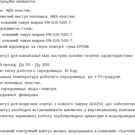
рукційні елементи:
к: ABS-пластик;
яючий виступ поплавка: ABS-пластик;
 кований чавун марки EN-GJS-500-7;
ержавіюча сталь;
: кований чавун марки EN-GJS-500-7;
 кований чавун марки EN-GJS-500-7;
який відповідає за спуск повітря: гума EPDM.
нтуз для каналізації має наступні основні технічні характеристики:
 прохід: Ду 50 - Ду 200;
к тиску робочого середовища: 16 бар;
альна температура робочого середовища: до +70 градусів;
л поплавка: пластик;
середовище: вода і повітря;
єднання: фланцеве.
антуз для води має корпус з ковкого чавуну GGG50, що забезпечує 
антуз необхідно встановлювати виключно у вертикальному положен
безпечує нормальну роботу трубопровідної арматури в водопровід
нований повітряний вантуз можна звернувшись в компанію «Santeh