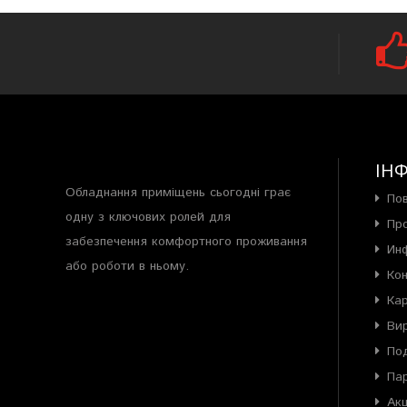
ІН
Обладнання приміщень сьогодні грає
По
одну з ключових ролей для
Пр
забезпечення комфортного проживання
Ин
або роботи в ньому.
Ко
Ка
Ви
Под
Па
Акц