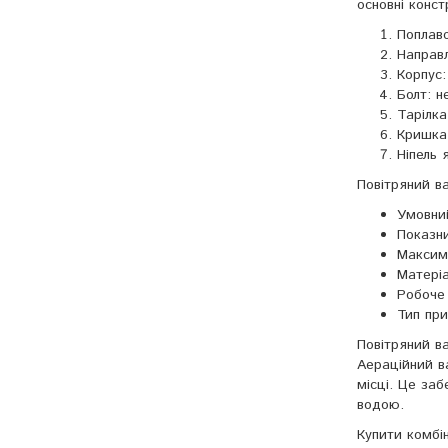
основні конст
Поплаво
Направл
Корпус:
Болт: н
Тарілка
Кришка:
Ніпель 
Повітряний ва
Умовний
Показни
Максим
Матеріа
Робоче 
Тип при
Повітряний в
Аераційний в
місці. Це за
водою.
Купити комбі