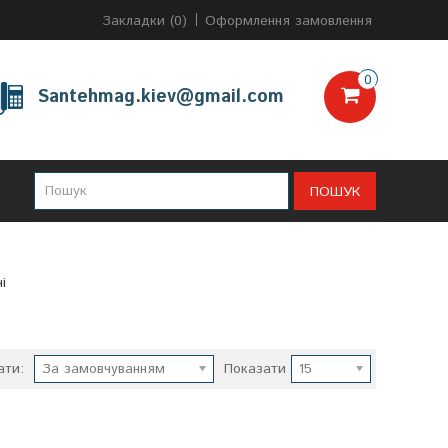
Закладки (0)
Оформлення замовлення
0
Santehmag.kiev@gmail.com
ПОШУК
і
ати:
За замовчуванням
Показати
15