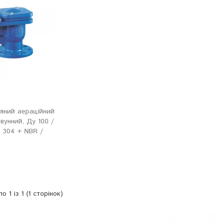
ряний аераційний
вунний, Ду 100 /
ь 304 + NBR /
н
о 1 із 1 (1 сторінок)