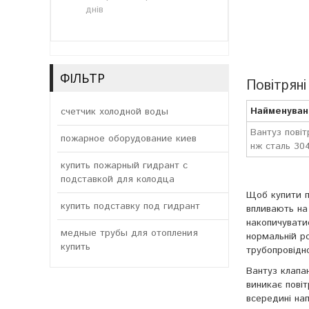
днів
ФІЛЬТР
Повітряні
Найменуван
счетчик холодной воды
Вантуз повіт
пожарное оборудование киев
нж сталь 30
купить пожарный гидрант с
подставкой для колодца
Щоб купити по
купить подставку под гидрант
впливають на
накопичувати
медные трубы для отопления
нормальній р
купить
трубопровідн
Вантуз клапа
виникає повіт
всередині на