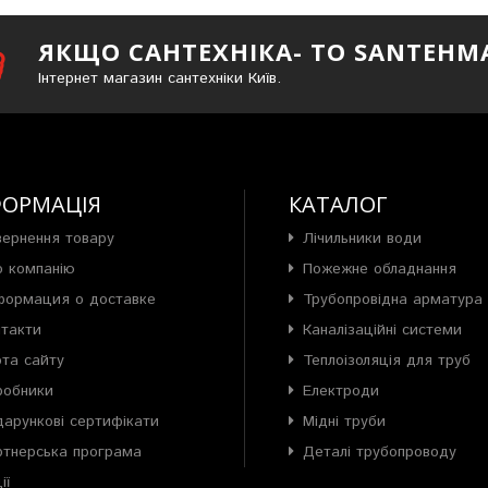
ЯКЩО САНТЕХНІКА- ТО SANTEHM
Інтернет магазин сантехніки Київ.
ФОРМАЦІЯ
КАТАЛОГ
вернення товару
Лічильники води
о компанію
Пожежне обладнання
формация о доставке
Трубопровідна арматура
нтакти
Каналізаційні системи
рта сайту
Теплоізоляція для труб
робники
Електроди
арункові сертифікати
Мідні труби
ртнерська програма
Деталі трубопроводу
ії