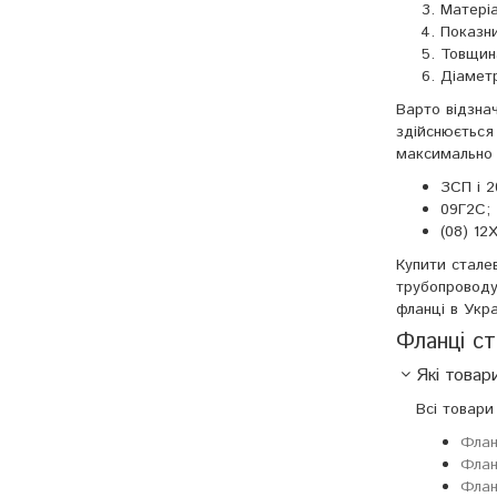
Матеріа
Показни
Товщин
Діаметр
Варто відзнач
здійснюється
максимально 
ЗСП і 2
09Г2С;
(08) 12
Купити стале
трубопроводу
фланці в Укр
Фланці ст
Які товари
Всі товари
Флан
Флан
Флан