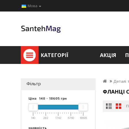
Мова
КАТЕГОРІЇ
АКЦІЯ
П
Деталі 
Фільтр
ФЛАНЦІ С
Ціна
140
-
18605
грн
П
140
282
1742
6760
18605
наявність