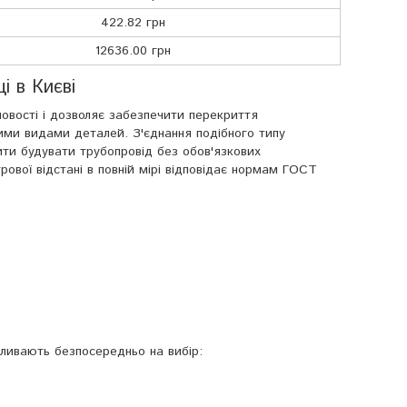
422.82 грн
12636.00 грн
і в Києві
овості і дозволяє забезпечити перекриття
ими видами деталей. З'єднання подібного типу
ти будувати трубопровід без обов'язкових
ової відстані в повній мірі відповідає нормам ГОСТ
впливають безпосередньо на вибір: