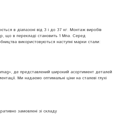
ється в діапазоні від 3 і до 37 кг. Монтаж виробів
р, що в перекладі становить 1 Мпа. Серед
обництва використовуються наступні марки стали:
ehmag», де представлений широкий асортимент деталей
нтації. Ми надаємо оптимальні ціни на сталеві глухі
еративно замовлені зі складу