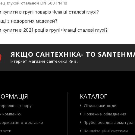
ец глухой стальной DN 500 PN 10
и купити в групі товарів Фланці сталеві глухі?
ащі з недорогих моделей?
и купити в 2021 році в групі Фланці сталеві глухі?
ЯКЩО САНТЕХНІКА- ТО SANTEHM
Інтернет магазин сантехніки Київ.
ФОРМАЦІЯ
КАТАЛОГ
вернення товару
Лічильники води
о компанію
Пожежне обладнання
формация о доставке
Трубопровідна арматура
нтакти
Каналізаційні системи