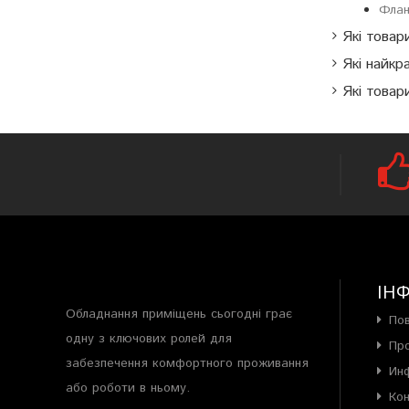
Флан
Які товар
Які найкр
Які товар
ІН
Обладнання приміщень сьогодні грає
По
одну з ключових ролей для
Пр
забезпечення комфортного проживання
Ин
або роботи в ньому.
Ко