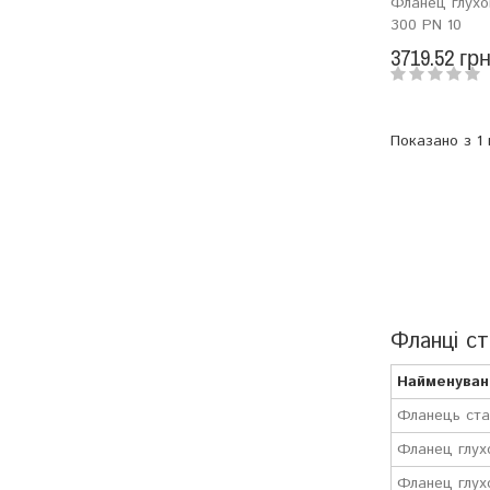
Фланец глухо
300 PN 10
3719.52 гр
Показано з 1 п
Фланці ста
Найменуван
Фланець ста
Фланец глух
Фланец глух