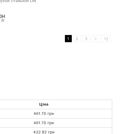
лухой стальной DN
рн
1
2
3
>
>|
Ціна
461.70 грн
461.70 грн
422.82 грн