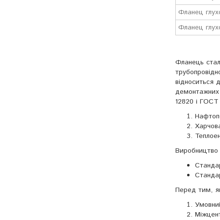
Фланец глух
Фланец глух
Фланець стал
трубопровідн
відноситься 
демонтажних 
12820 і ГОСТ
Нафтопе
Харчова
Теплое
Виробництво 
Стандар
Стандар
Перед тим, як
Умовний
Міжцент