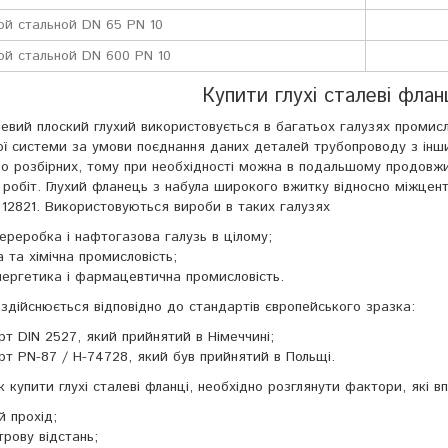
ой стальной DN 65 PN 10
ой стальной DN 600 PN 10
Купити глухі сталеві фланц
евий плоский глухий використовується в багатьох галузях промисл
ої системи за умови поєднання даних деталей трубопроводу з інш
до розбірних, тому при необхідності можна в подальшому продовжи
робіт. Глухий фланець з набула широкого вжитку відносно міжцентр
 12821. Використовуються вироби в таких галузях
реробка і нафтогазова галузь в цілому;
 та хімічна промисловість;
нергетика і фармацевтична промисловість.
здійснюється відповідно до стандартів європейського зразка:
т DIN 2527, який прийнятий в Німеччині;
т PN-87 / H-74728, який був прийнятий в Польщі.
 купити глухі сталеві фланці, необхідно розглянути фактори, які 
 прохід;
рову відстань;