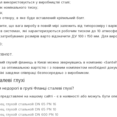
л використовується у виробництві сталі;
к номінального тиску;
а;
 отвору, в яке буде вставлений кріпильний болт.
ити, що вага виробу в повній мірі залежить від типорозміру і варію
 в системах, які характеризуються робочим тиском до 10 атмосфе
затребуваних розмірів варто відзначити ДУ 100 і 150 мм. Для вир
0;
Х18Н10Т.
вий глухий фланець в Києві можна звернувшись в компанію «Sant
 за оптимальною вартістю і з повним комплектом необхідної докуме
аїні завдяки співпраці безпосередньо з виробником.
алеві глухі
 недорогі в групі Фланці сталеві глухі?
 представлені на нашому сайті - є в наявності або можуть бути оп
ец глухой стальной DN 65 PN 16
ец глухой стальной DN 65 PN 10
ец глухой стальной DN 600 PN 10