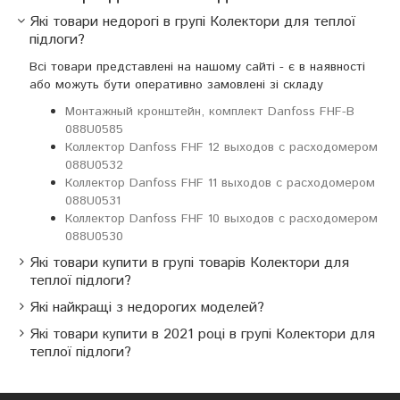
Які товари недорогі в групі Колектори для теплої
підлоги?
Всі товари представлені на нашому сайті - є в наявності
або можуть бути оперативно замовлені зі складу
Монтажный кронштейн, комплект Danfoss FHF-B
088U0585
Коллектор Danfoss FHF 12 выходов с расходомером
088U0532
Коллектор Danfoss FHF 11 выходов с расходомером
088U0531
Коллектор Danfoss FHF 10 выходов с расходомером
088U0530
Які товари купити в групі товарів Колектори для
теплої підлоги?
Які найкращі з недорогих моделей?
Які товари купити в 2021 році в групі Колектори для
теплої підлоги?