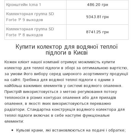
Кронштейн Icma 1
486.20 грн
Коллекторная группа SD
9343.81 грн
Forte 1" 9 выходов
Коллекторная группа SD
8741.25 грн
Forte 1" 8 выходов
Купити колектор для водяної теплої
підлоги в Києві
Кожен клієнт нашої компанії отримує можливість купити
колектор для теплої підлоги в зборі за оптимальною вартістю,
за умови його вибору серед широкого асортименту продукції
на сайті. Гребінка для водяної теплої підлоги є одним з
найбільш важливих елементів у системі водяного опалення.
Пристрій використовується з метою регулювання потоку
теплоносія в різних контурах опалення або для приладів
опалення, в якості яких використовуються переважно
радіатори. Стандартна конструкція водяного колектора для
теплої підлоги включає в себе наступні функціональні
елементи:
Кульові крани, які встановлюються на подачі і обратке;