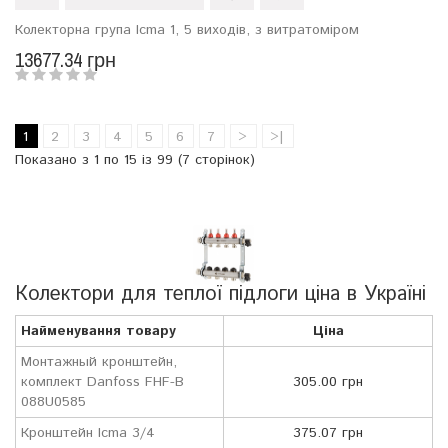
Колекторна група Icma 1, 5 виходів, з витратоміром
13677.34 грн
1
2
3
4
5
6
7
>
>|
Показано з 1 по 15 із 99 (7 сторінок)
Колектори для теплої підлоги ціна в Україні
Найменування товару
Ціна
Монтажный кронштейн,
комплект Danfoss FHF-B
305.00 грн
088U0585
Кронштейн Icma 3/4
375.07 грн