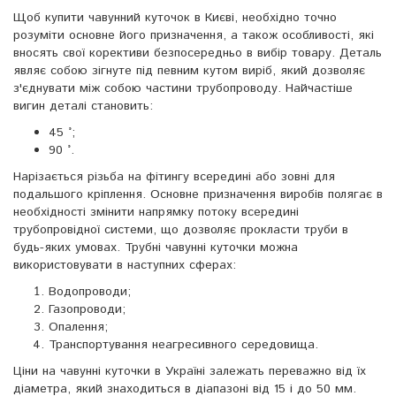
Щоб купити чавунний куточок в Києві, необхідно точно
розуміти основне його призначення, а також особливості, які
вносять свої корективи безпосередньо в вибір товару. Деталь
являє собою зігнуте під певним кутом виріб, який дозволяє
з'єднувати між собою частини трубопроводу. Найчастіше
вигин деталі становить:
45 °;
90 °.
Нарізається різьба на фітингу всередині або зовні для
подальшого кріплення. Основне призначення виробів полягає в
необхідності змінити напрямку потоку всередині
трубопровідної системи, що дозволяє прокласти труби в
будь-яких умовах. Трубні чавунні куточки можна
використовувати в наступних сферах:
Водопроводи;
Газопроводи;
Опалення;
Транспортування неагресивного середовища.
Ціни на чавунні куточки в Україні залежать переважно від їх
діаметра, який знаходиться в діапазоні від 15 і до 50 мм.