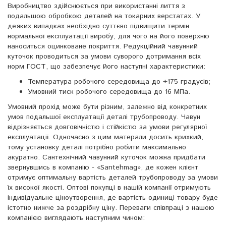
Виробництво здійснюється при використанні лиття з
подальшою обробкою деталей на токарних верстатах. У
деяких випадках необхідно суттєво підвищити термін
нормальної експлуатації виробу, для чого на його поверхню
наноситься оцинковане покриття. Редукційний чавунний
куточок проводиться за умови суворого дотримання всіх
норм ГОСТ, що забезпечує його наступні характеристики:
Температура робочого середовища до +175 градусів;
Умовний тиск робочого середовища до 16 МПа.
Умовний прохід може бути різним, залежно від конкретних
умов подальшої експлуатації деталі трубопроводу. Чавун
відрізняється довговічністю і стійкістю за умови регулярної
експлуатації. Одночасно з цим матерали досить крихкий,
тому установку деталі потрібно робити максимально
акуратно. Сантехнічний чавунний куточок можна придбати
звернувшись в компанію - «Santehmag», де кожен клієнт
отримує оптимальну вартість деталей трубопроводу за умови
їх високої якості. Оптові покупці в нашій компанії отримують
індивідуальне ціноутворення, де вартість одиниці товару буде
істотно нижче за роздрібну ціну. Переваги співпраці з нашою
компанією виглядають наступним чином: