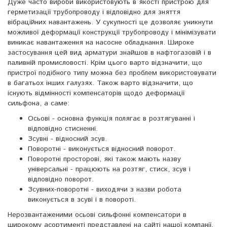
Дуже часто вироби використовують в якості пристрою для
герметизації трубопроводу і відповідно для зняття
вібраційних навантажень. У сукупності це дозволяє уникнути
можливої ​​деформації конструкції трубопроводу і мінімізувати
виникає навантаження на насосне обладнання. Широке
застосування цей вид арматури знайшов в нафтогазовій і в
паливній промисловості. Крім цього варто відзначити, що
пристрої подібного типу можна без проблем використовувати
в багатьох інших галузях. Також варто відзначити, що
існують відмінності компенсаторів щодо деформації
сильфона, а саме:
Осьові - основна функція полягає в розтягуванні і
відповідно стисненні.
Зсувні - відносний зсув.
Поворотні - виконується відносний поворот.
Поворотні просторові, які також мають назву
універсальні - працюють на розтяг, стиск, зсув і
відповідно поворот.
Зсувних-поворотні - виходячи з назви робота
виконується в зсуві і в повороті.
Нерозвантаженими осьові сильфонні компенсатори в
широкому асортименті представлені на сайті нашої компанії.