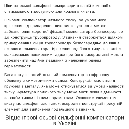
Ціни на осьові сильфонні компресори в нашій компанії є
оптимальною і доступною для кожного клієнта.
Осьовий компенсатор низького тиску, за умови його
кріплення під приварення, використовується з метою
забезпечення жорсткої фіксації компенсатора безпосередньо
до конструкції трубопроводу. З'єднання створюється шляхом
приварювання кінців трубопроводу безпосередньо до кінців
осьового компенсатора. Кріплення подібного типу сьогодні є
максимально поширеним, адже при його використанні можна
забезпечити надійне з'єднання з належним рівнем
герметичності.
Багатоступінчастий осьовий компенсатор є гофровану
оболонку з симетричними осями. Конструкція має вигляд
пружини з металу, яка може стискуватися за умови наявності
тиску. Арматура подібного типу може мати певні відмінності
за своїм типом і іншим параметрам. Основним елементом
виступає сильфон, але також всередині конструкції присутній
елемент для здійснення подальшого з'єднання.
Відцентрові осьові сильфонні компенсатори
в Україні