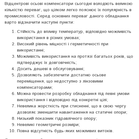
Відцентрові осьові компенсатори сьогодні володіють великою
кількістю переваг, що цілком легко пояснює їх популярність в
промисловості. Серед основних переваг даного обладнання
варто відзначити наступні пункти:
Стійкість до впливу температур, відповідно можливість
використання в різних умовах;
Високий рівень міцності і герметичності при
використанні;
Можливість використання на протязі багатьох років, що
підтверджує їх довговічність;
Досить дешеві в обслуговуванні;
Дозволяють забезпечити достатню осьове
переміщення, що недоступно з лінзовими
компенсаторами;
Можна провести розробку обладнання під певні умови
використання і відповідно під конкретні цілі;
Невелика жорсткість при стисненні, що в свою чергу
дозволяє зменшити навантаження на статичні опори;
Низький показник гідравлічного опору;
Невеликі геометричні розміри;
Повна відсутність будь-яких можливих витоків.