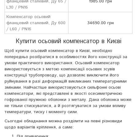
фланцевий сталевий, Ду 65 /
1985.00 грн
L30 / PN16
Компенсатор осьовий
фланцевий сталевий, Ду 600
34690.00 грн
/ L60 / PN16
Купити осьовий компенсатор в Києві
Щоб купити осьовий компенсатор в Києві, необхідно
попередньо розібратися в особливостях його конструкції за
умови практичного використання. Осьовий компенсатор
використовується з метою компенсації осьових зсувів
конструкції трубопроводу, що дозволяє виключити його
руйнування в разі деформацій викликаних температурними
змінами. Найчастіше використовуються сильфонні осьові
компенсатори, які представлені в якості осесиметричною
гофрованої пружною оболонки з металу. Дана оболонка може
не тільки стискуватися, а й розтягуватися за умови впливу
температури, тиску і моменту сили.
Сьогодні обладнання можна розділити на певні різновиди
щодо варіантів кріплення, а саме:
Під приварення;