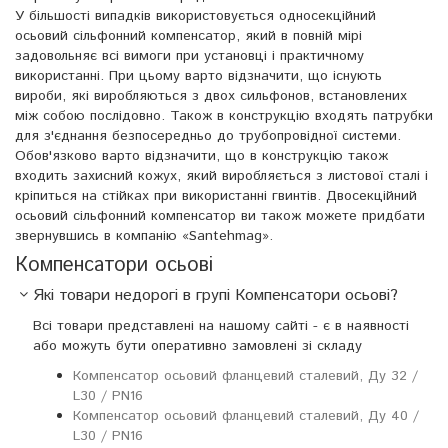
У більшості випадків використовується односекційний
осьовий сільфонний компенсатор, який в повній мірі
задовольняє всі вимоги при установці і практичному
використанні. При цьому варто відзначити, що існують
вироби, які виробляються з двох сильфонов, встановлених
між собою послідовно. Також в конструкцію входять патрубки
для з'єднання безпосередньо до трубопровідної системи.
Обов'язково варто відзначити, що в конструкцію також
входить захисний кожух, який виробляється з листової сталі і
кріпиться на стійках при використанні гвинтів. Двосекційний
осьовий сільфонний компенсатор ви також можете придбати
звернувшись в компанію «Santehmag».
Компенсатори осьові
Які товари недорогі в групі Компенсатори осьові?
Всі товари представлені на нашому сайті - є в наявності
або можуть бути оперативно замовлені зі складу
Компенсатор осьовий фланцевий сталевий, Ду 32 /
L30 / PN16
Компенсатор осьовий фланцевий сталевий, Ду 40 /
L30 / PN16