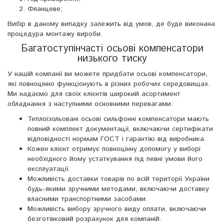
Фланцеве;
Вибір в даному випадку залежить від умов, де буде виконана
процедура монтажу вироби.
Багатоступінчасті осьові компенсатори
низького тиску
У нашій компанії ви можете придбати осьові компенсатори,
які повноцінно функціонують в різних робочих середовищах.
Ми надаємо для своїх клієнтів широкий асортимент
обладнання з наступними основними перевагами:
Теплоізольовані осьові сильфонні компенсатори мають
повний комплект документації, включаючи сертифікати
відповідності нормам ГОСТ і гарантію від виробника.
Кожен клієнт отримує повноцінну допомогу у виборі
необхідного йому устаткування під певні умови його
експлуатації.
Можливість доставки товарів по всій території України
будь-якими зручними методами, включаючи доставку
власними транспортними засобами.
Можливість вибору зручного виду оплати, включаючи
безготівковий розрахунок для компаній.