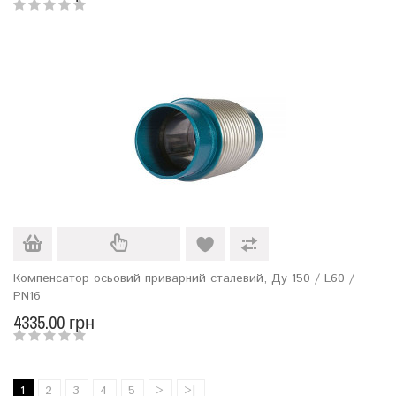
Компенсатор осьовий приварний сталевий, Ду 150 / L60 /
PN16
4335.00 грн
1
2
3
4
5
>
>|