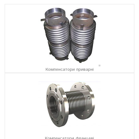
Компенсатори приварні
Компенсатори фланцеві