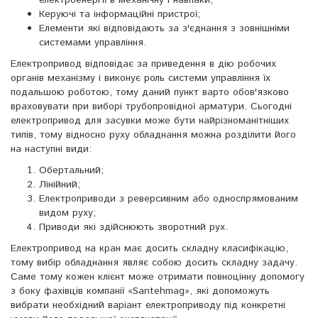
електроенергії в механічну і навпаки;
Керуючі та інформаційні пристрої;
Елементи які відповідають за з'єднання з зовнішніми
системами управління.
Електропривод відповідає за приведення в дію робочих
органів механізму і виконує роль системи управління їх
подальшою роботою, тому даний пункт варто обов'язково
враховувати при виборі трубопровідної арматури. Сьогодні
електропривод для засувки може бути найрізноманітніших
типів, тому відносно руху обладнання можна розділити його
на наступні види:
Обертальний;
Лінійний;
Електроприводи з реверсивним або односпрямованим
видом руху;
Приводи які здійснюють зворотний рух.
Електропривод на кран має досить складну класифікацію,
тому вибір обладнання являє собою досить складну задачу.
Саме тому кожен клієнт може отримати повноцінну допомогу
з боку фахівців компанії «Santehmag», які допоможуть
вибрати необхідний варіант електроприводу під конкретні