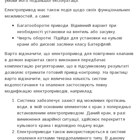
умови його подальшої експлуатації.
Електропривод має також поділ щодо своїх функціональних
можливостей, а саме:
Багатооборотні приводи. Відмінний варіант при
необхідності установки на вентиль або засувку.
Чверть оборотні. Підійде для установки на кульові
крани або дискові заслінки класу Батерфляй.
Варто відзначити, що електропривод для повітряних клапанів
в деяких варіантах свого виконання передбачає
комплектацію регуляторами, що в підсумковому результаті
дозволяє отримати готовий привід-контролер. На практиці
варто відзначити, що величезна кількість систем
водопостачання та опалення застосовують певну
модифікацію електроприводів, наприклад:
Система забезпечує захист від можливих протікань
води, в якій основним елементом є кран з попередньо
встановленим електроприводом. Даний кран, в разі
виникнення аварійної ситуації, здійснює перекриття
кульового крана і відповідно подачу води.
Електроприводи також використовуються в системі
опалення котлами твердопаливного типу. В даному