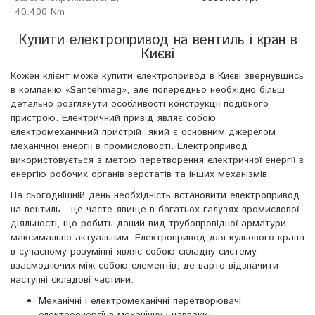
40.400 Nm
Купити електропривод на вентиль і кран в
Києві
Кожен клієнт може купити електропривод в Києві звернувшись
в компанію «Santehmag», але попередньо необхідно більш
детально розглянути особливості конструкції подібного
пристрою. Електричний привід являє собою
електромеханічний пристрій, який є основним джерелом
механічної енергії в промисловості. Електропривод
використовується з метою перетворення електричної енергії в
енергію робочих органів верстатів та інших механізмів.
На сьогоднішній день необхідність встановити електропривод
на вентиль - це часте явище в багатьох галузях промислової
діяльності, що робить даний вид трубопровідної арматури
максимально актуальним. Електропривод для кульового крана
в сучасному розумінні являє собою складну систему
взаємодіючих між собою елементів, де варто відзначити
наступні складові частини:
Механічні і електромеханічні перетворювачі