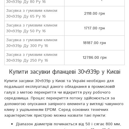
30ч939р Ду 80 Ру 16
Засувка з гумовим клином
2118.00 грн
30ч939р Ду 65 Ру 16
Засувка з гумовим клином
1717.00 грн
30ч939р Ду 50 Ру 16
Засувка з гумовим клином
18187.00 грн
30ч939р Ду 300 Ру 16
Засувка з гумовим клином
12786.00 грн
30ч939р Ду 250 Ру 16
Купити засувки фланцеві 30ч939р у Києві
Купити засувки 30ч939р у Києві та Україні необхідно для
подальшої експлуатації даного обладнання в промисловій
галузі з метою перекриття чи відкриття руху робочого
середовища. Процес перекриття потоку здійснюється за
допомогою опускання запірного елемента у вигляді чавунного
клину з ущільненням EPDM. Серед основних технічних
характеристик пристрою можна назвати такі пункти:
Діапазон діаметрів починається від 50 і сягає 800 мм,