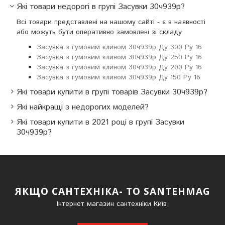
Які товари недорогі в групі Засувки 30ч939р?
Всі товари представлені на нашому сайті - є в наявності
або можуть бути оперативно замовлені зі складу
Засувка з гумовим клином 30ч939р Ду 300 Ру 16
Засувка з гумовим клином 30ч939р Ду 250 Ру 16
Засувка з гумовим клином 30ч939р Ду 200 Ру 16
Засувка з гумовим клином 30ч939р Ду 150 Ру 16
Які товари купити в групі товарів Засувки 30ч939р?
Які найкращі з недорогих моделей?
Які товари купити в 2021 році в групі Засувки
30ч939р?
ЯКЩО САНТЕХНІКА- ТО SANTEHMAG
Інтернет магазин сантехніки Київ.