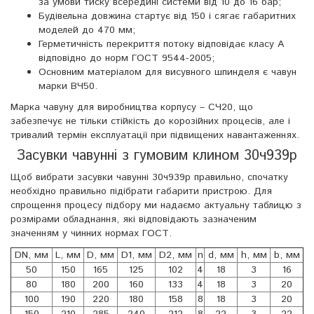
за умови тиску всередині системи від 10 до 16 бар;
Будівельна довжина стартує від 150 і сягає габаритних
моделей до 470 мм;
Герметичність перекриття потоку відповідає класу А
відповідно до норм ГОСТ 9544-2005;
Основним матеріалом для висувного шпинделя є чавун
марки ВЧ50.
Марка чавуну для виробництва корпусу – СЧ20, що
забезпечує не тільки стійкість до корозійних процесів, але і
тривалий термін експлуатації при підвищених навантаженнях.
Засувки чавунні з гумовим клином 30ч939р
Щоб вибрати засувки чавунні 30ч939р правильно, спочатку
необхідно правильно підібрати габарити пристрою. Для
спрощення процесу підбору ми надаємо актуальну таблицю з
розмірами обладнання, які відповідають зазначеним
значенням у чинних нормах ГОСТ.
DN, мм
L, мм
D, мм
D1, мм
D2, мм
n
d, мм
h, мм
b, мм
50
150
165
125
102
4
18
3
16
80
180
200
160
133
4
18
3
20
100
190
220
180
158
8
18
3
20