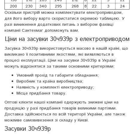
150
210
285
240
212
8
22
3
22
200
230
340
295
268
8
22
3
24
Оскільки пристрій можна комплектувати електроприводом,
для його вибору варто скористатися окремою таблицею. У
разі виникнення додаткових питань з вибором фахівці
компанії Сантехмаг допоможуть вам.
Ціни на засувки 30ч939р з електроприводом
Засувка 30ч939р використовується масово в нашій країні, що
викликано її позитивними якостями, які виявляються в
процесі експлуатації. Ціни на засувки 30ч939р в Україні
можуть відрізнятися за такими основними критеріями:
Умовний прохід та габарити обладнання;
Виробник та країна виробництва;
Наявність у комплекті електроприводу;
Місце придбання товару.
Оптові клієнти нашої компанії одержують знижені ціни на
продукцію у разі придбання товарів великими партіями.
Доставка здійснюється по всій території України, але також
можливе самовивезення зі складу у Києві.
Засувки 30ч939р