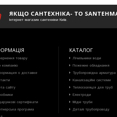
ЯКЩО САНТЕХНІКА- ТО SANTEHM
Інтернет магазин сантехніки Київ.
ФОРМАЦІЯ
КАТАЛОГ
вернення товару
Лічильники води
о компанію
Пожежне обладнання
формация о доставке
Трубопровідна арматура
нтакти
Каналізаційні системи
рта сайту
Теплоізоляція для труб
робники
Електроди
арункові сертифікати
Мідні труби
ртнерська програма
Деталі трубопроводу
ії