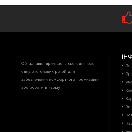
ІН
Обладнання приміщень сьогодні грає
По
одну з ключових ролей для
Пр
забезпечення комфортного проживання
Ин
або роботи в ньому.
Ко
Ка
Ви
Под
Па
Акц