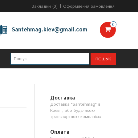
Закладки (0)
Оформлення замовлення
0
Santehmag.kiev@gmail.com
ПОШУК
Доставка
Доставка "Santehmag" в
Києві , або будь-якою
транспортною компанією.
Оплата