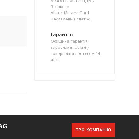
Безготівкова з ПДВ /
Готівкова
Visa / Master Card
Накладений платіж
Гарантія
Офіційна гарантія
виробника, обмін /
повернення протягом 14
днів
AG
ПРО КОМПАНІЮ