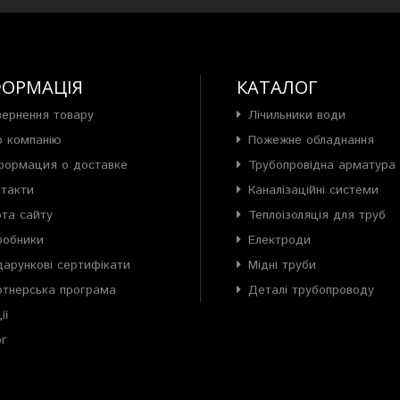
ФОРМАЦІЯ
КАТАЛОГ
вернення товару
Лічильники води
о компанію
Пожежне обладнання
формация о доставке
Трубопровідна арматура
нтакти
Каналізаційні системи
рта сайту
Теплоізоляція для труб
робники
Електроди
арункові сертифікати
Мідні труби
ртнерська програма
Деталі трубопроводу
ії
ог