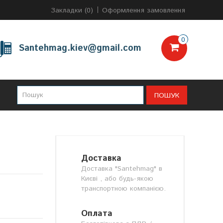
Закладки (0)
Оформлення замовлення
0
Santehmag.kiev@gmail.com
ПОШУК
Доставка
Доставка "Santehmag" в
Києві , або будь-якою
транспортною компанією.
Оплата