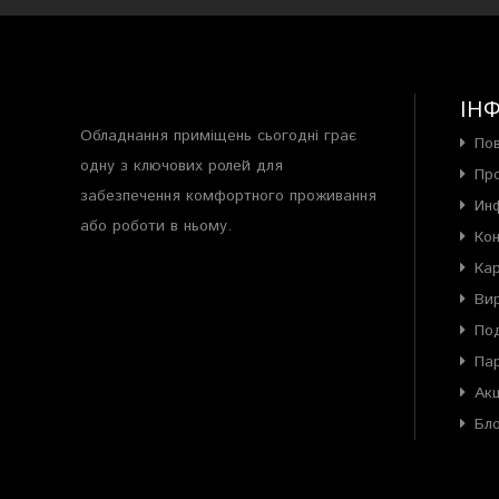
ІН
Обладнання приміщень сьогодні грає
По
одну з ключових ролей для
Пр
забезпечення комфортного проживання
Ин
або роботи в ньому.
Ко
Ка
Ви
Под
Па
Акц
Бл