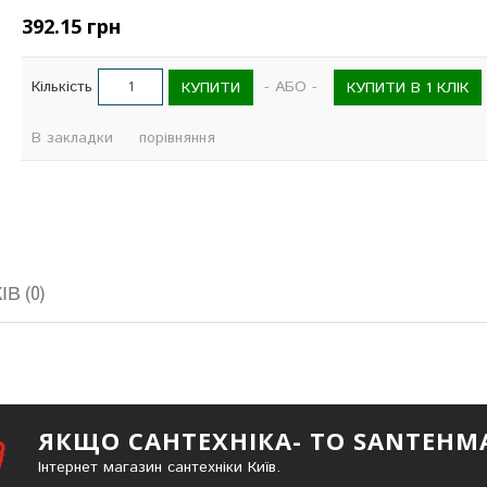
392.15 грн
Кількість
- АБО -
КУПИТИ
КУПИТИ В 1 КЛІК
В закладки
порівняння
В (0)
ЯКЩО САНТЕХНІКА- ТО SANTEHM
Інтернет магазин сантехніки Київ.