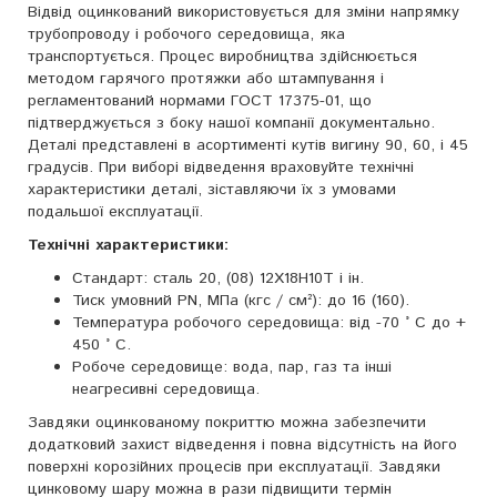
Відвід оцинкований використовується для зміни напрямку
трубопроводу і робочого середовища, яка
транспортується. Процес виробництва здійснюється
методом гарячого протяжки або штампування і
регламентований нормами ГОСТ 17375-01, що
підтверджується з боку нашої компанії документально.
Деталі представлені в асортименті кутів вигину 90, 60, і 45
градусів. При виборі відведення враховуйте технічні
характеристики деталі, зіставляючи їх з умовами
подальшої експлуатації.
Технічні характеристики:
Стандарт: сталь 20, (08) 12Х18Н10Т і ін.
Тиск умовний PN, МПа (кгс / см²): до 16 (160).
Температура робочого середовища: від -70 ° C до +
450 ° C.
Робоче середовище: вода, пар, газ та інші
неагресивні середовища.
Завдяки оцинкованому покриттю можна забезпечити
додатковий захист відведення і повна відсутність на його
поверхні корозійних процесів при експлуатації. Завдяки
цинковому шару можна в рази підвищити термін