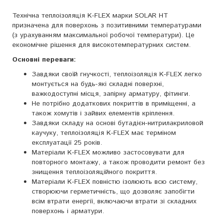
Технічна теплоізоляція K-FLEX марки SOLAR HT
призначена для поверхонь з позитивними температурами
(з урахуванням максимальної робочої температури). Це
економічне рішення для високотемпературних систем.
Основні переваги:
Завдяки своїй гнучкості, теплоізоляція K-FLEX легко
монтується на будь-які складні поверхні,
важкодоступні місця, запірну арматуру, фітинги.
Не потрібно додаткових покриттів в приміщенні, а
також хомутів і зайвих елементів кріплення.
Завдяки складу на основі бутадієн-нитрилакриловой
каучуку, теплоізоляція K-FLEX має терміном
експлуатації 25 років.
Матеріали K-FLEX можливо застосовувати для
повторного монтажу, а також проводити ремонт без
знищення теплоізоляційного покриття.
Матеріали K-FLEX повністю ізолюють всю систему,
створюючи герметичність, що дозволяє запобігти
всім втрати енергії, включаючи втрати зі складних
поверхонь і арматури.