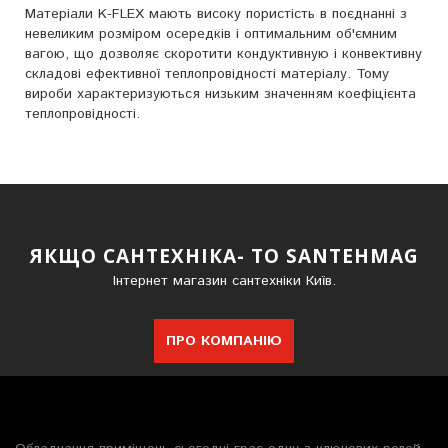
Матеріали K-FLEX мають високу пористість в поєднанні з
невеликим розміром осередків і оптимальним об'ємним
вагою, що дозволяє скоротити кондуктивную і конвективну
складові ефективної теплопровідності матеріалу. Тому
вироби характеризуються низьким значенням коефіцієнта
теплопровідності.
ЯКЩО САНТЕХНІКА- ТО SANTEHMAG
Інтернет магазин сантехніки Київ.
ПРО КОМПАНІЮ