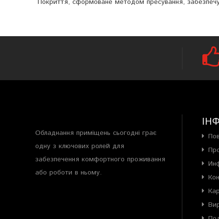
Покриття, сформоване методом пресування, забезпечує 
ІН
Обладнання приміщень сьогодні грає
По
одну з ключових ролей для
Пр
забезпечення комфортного проживання
Ин
або роботи в ньому.
Ко
Ка
Ви
Под