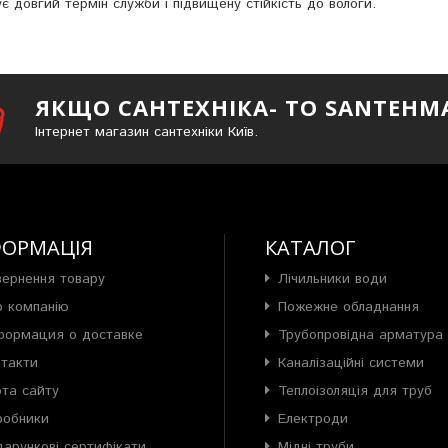
довгий термін служби і підвищену стійкість до вологи.
ЯКЩО САНТЕХНІКА- ТО SANTEHM
Інтернет магазин сантехніки Київ.
ФОРМАЦІЯ
КАТАЛОГ
вернення товару
Лічильники води
о компанію
Пожежне обладнання
формация о доставке
Трубопровідна арматура
нтакти
Каналізаційні системи
рта сайту
Теплоізоляція для труб
робники
Електроди
арункові сертифікати
Мідні труби