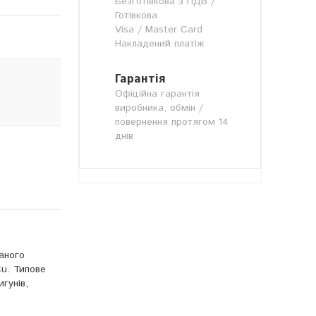
Безготівкова з ПДВ /
Готівкова
Visa / Master Card
Накладений платіж
Гарантія
Офіційна гарантія
виробника, обмін /
повернення протягом 14
днів
аного
Cu. Типове
гунів,