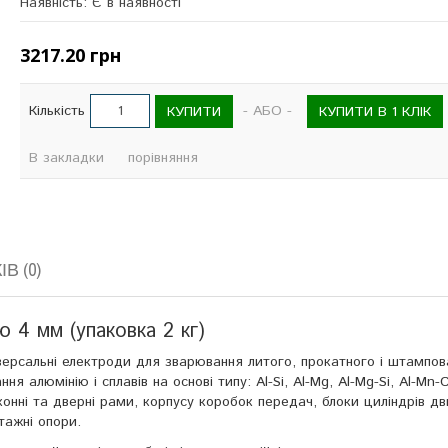
Наявність: Є в наявності
3217.20 грн
Кількість
- АБО -
КУПИТИ
КУПИТИ В 1 КЛІК
В закладки
порівняння
В (0)
 4 мм (упаковка 2 кг)
версальні електроди для зварювання литого, прокатного і штампов
ня алюмінію і сплавів на основі типу: Al-Si, Al-Mg, Al-Mg-Si, Al-Mn-
конні та дверні рами, корпусу коробок передач, блоки циліндрів дви
тажні опори.