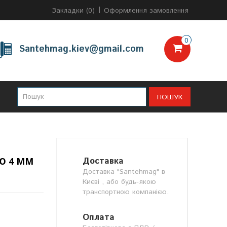
Закладки (0)
Оформлення замовлення
0
Santehmag.kiev@gmail.com
ПОШУК
Ю 4 ММ
Доставка
Доставка "Santehmag" в
Києві , або будь-якою
транспортною компанією.
Оплата