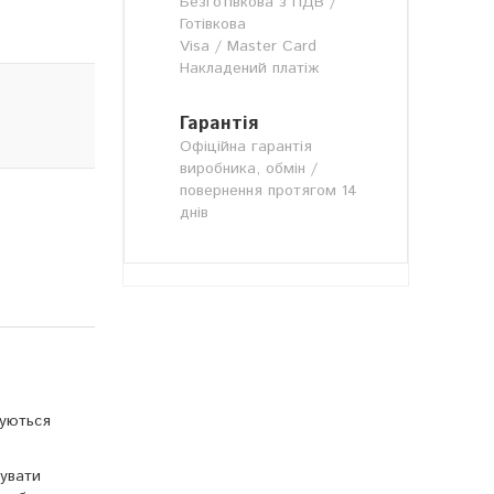
Безготівкова з ПДВ /
Готівкова
Visa / Master Card
Накладений платіж
Гарантія
Офіційна гарантія
виробника, обмін /
повернення протягом 14
днів
суються
вувати