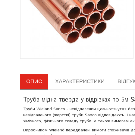
ОПИС
ХАРАКТЕРИСТИКИ
ВІДГУКІ
Труба мідна тверда у відрізках по 5м 
Труби Wieland Sanco - невідпалений цельнотянутая безшо
невідпаленого (жорсткі) труби Sanco відповідають, і н
хімічного, фізичного складу труби, а також вимогам еко
Виробником Wieland передбачені вимоги споживачів до 