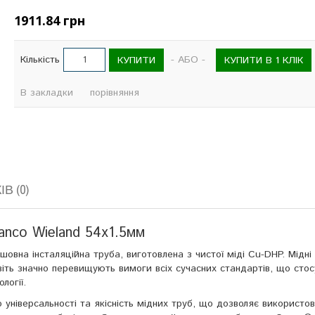
1911.84 грн
Кількість
- АБО -
КУПИТИ
КУПИТИ В 1 КЛІК
В закладки
порівняння
В (0)
Sanco Wieland 54х1.5мм
вна інсталяційна труба, виготовлена ​​з чистої міді Cu-DHP. Мідні
авіть значно перевищують вимоги всіх сучасних стандартів, що сто
логії.
універсальності та якісність мідних труб, що дозволяє використо