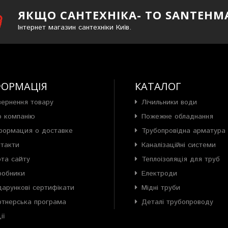
ЯКЩО САНТЕХНІКА- ТО SANTEHM
Інтернет магазин сантехніки Київ.
ФОРМАЦІЯ
КАТАЛОГ
вернення товару
Лічильники води
о компанію
Пожежне обладнання
формация о доставке
Трубопровідна арматура
нтакти
Каналізаційні системи
рта сайту
Теплоізоляція для труб
робники
Електроди
арункові сертифікати
Мідні труби
ртнерська програма
Деталі трубопроводу
ії