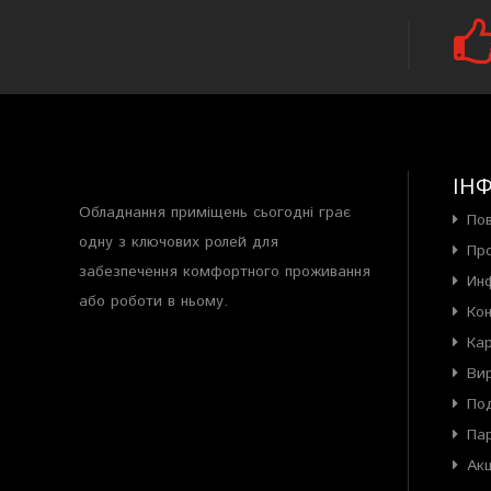
ІН
Обладнання приміщень сьогодні грає
По
одну з ключових ролей для
Пр
забезпечення комфортного проживання
Ин
або роботи в ньому.
Ко
Ка
Ви
Под
Па
Акц