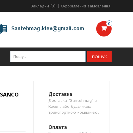
Закладки (0)
Оформлення замовлення
0
Santehmag.kiev@gmail.com
ПОШУК
 SANCO
Доставка
Доставка "Santehmag" в
Києві , або будь-якою
транспортною компанією.
Оплата