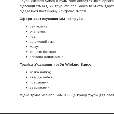
Труби Wieland Sanco в будь-яких областях інженерног
відповідність мідних труб Wieland Sanco всім стандарт
піддається постійному контролю якості.
Сфери застосування мідної труби:
сантехніка;
опалення;
газ;
зріджений газ;
мазут;
сонячні батареї;
зливова каналізація.
Техніка з'єднання труби Wieland Sanco:
м'яка пайка;
тверда пайка;
пресування;
зварювання.
Мідна труба Wieland SANCO - це кращі труби для опал