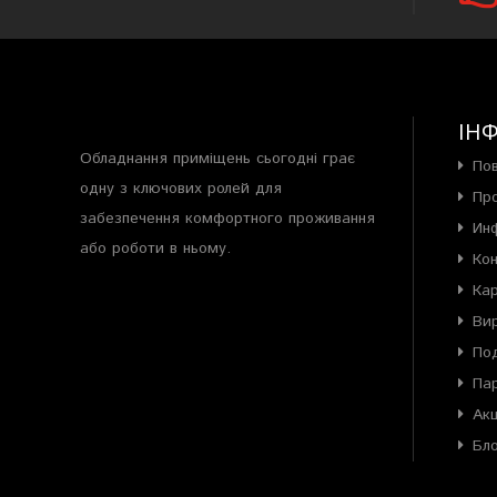
ІН
Обладнання приміщень сьогодні грає
По
одну з ключових ролей для
Пр
забезпечення комфортного проживання
Ин
або роботи в ньому.
Ко
Ка
Ви
Под
Па
Акц
Бл