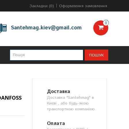
Закладки (0)
Оформлення замовлення
0
Santehmag.kiev@gmail.com
ПОШУК
Доставка
ANFOSS
Доставка "Santehmag" в
Києві , або будь-якою
транспортною компанією.
Оплата