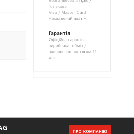
Безготівкова з ПДВ /
Готівкова
Visa / Master Card
Накладений платіж
Гарантія
Офіційна гарантія
виробника, обмін /
повернення протягом 14
днів
AG
ПРО КОМПАНІЮ