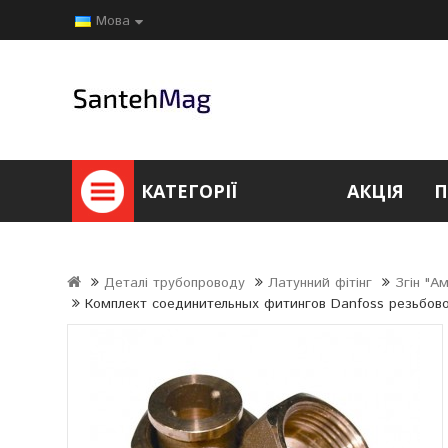
Мова
КАТЕГОРІЇ
АКЦІЯ
П
Деталі трубопроводу
Латунний фітінг
Згін "А
Комплект соединительных фитингов Danfoss резьбов