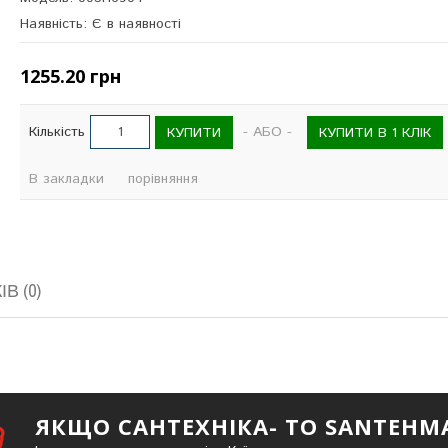
Наявність: Є в наявності
1255.20 грн
Кількість
- АБО -
КУПИТИ
КУПИТИ В 1 КЛІК
В закладки
порівняння
В (0)
ЯКЩО САНТЕХНІКА- ТО SANTEHM