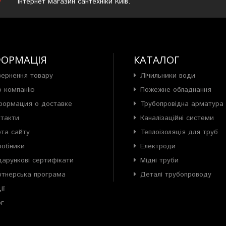
Інтернет магазин сантехніки Київ.
ФОРМАЦІЯ
КАТАЛОГ
вернення товару
Лічильники води
о компанію
Пожежне обладнання
формация о доставке
Трубопровідна арматура
нтакти
Каналізаційні системи
рта сайту
Теплоізоляція для труб
робники
Електроди
арункові сертифікати
Мідні труби
ртнерська програма
Деталі трубопроводу
ії
ог