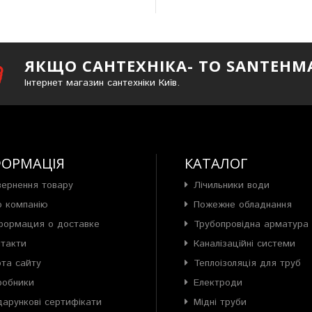
ЯКЩО САНТЕХНІКА- ТО SANTEHM
Інтернет магазин сантехніки Київ.
ФОРМАЦІЯ
КАТАЛОГ
вернення товару
Лічильники води
о компанію
Пожежне обладнання
формация о доставке
Трубопровідна арматура
нтакти
Каналізаційні системи
рта сайту
Теплоізоляція для труб
робники
Електроди
арункові сертифікати
Мідні труби