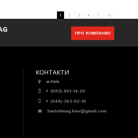
1
2
3
4
>
>|
AG
ПРО КОМПАНІЮ
КОНТАКТИ
м.Київ
(093)-851-14-20
(044)-363-02-16
Santehmag.kiev@gmail.com