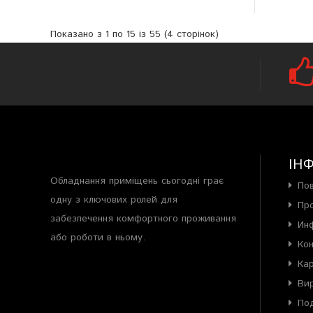
Показано з 1 по 15 із 55 (4 сторінок)
ІН
Обладнання приміщень сьогодні грає
По
одну з ключових ролей для
Пр
забезпечення комфортного проживання
Ин
або роботи в ньому.
Ко
Ка
Ви
Под